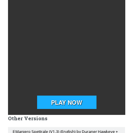
Other Versions
Il Maniero Spettrale (V1.3) (English) by Duraner Hawkeye +